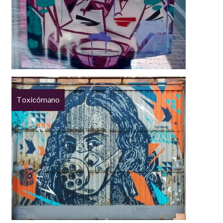
Toxicómano