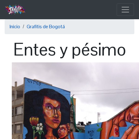
Pasar
al
contenido
Sobrescribir
principal
Inicio
Grafitis de Bogotá
enlaces
Entes y pésimo
de
ayuda
a
la
navegación