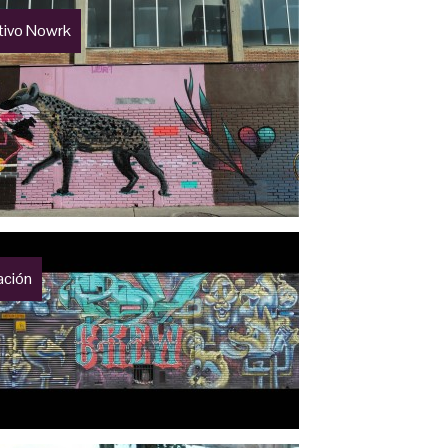
tivo Nowrk
ación