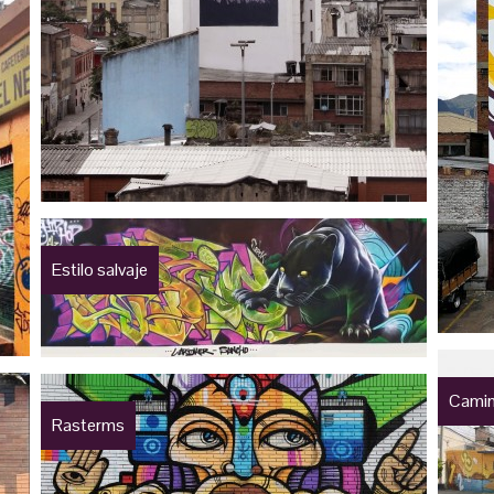
Estilo salvaje
Camin
Rasterms