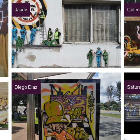
Jaune
Colec
Diego Diaz
Satur