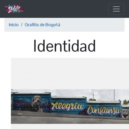
Pasar
al
contenido
Sobrescribir
principal
Inicio
Grafitis de Bogotá
enlaces
Identidad
de
ayuda
a
la
navegación