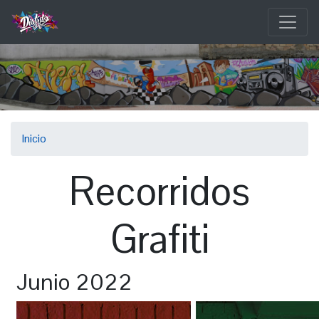
Pasar
al
contenido
principal
Sobrescribir
Inicio
enlaces
Recorridos
de
ayuda
Grafiti
a
la
Junio 2022
navegación