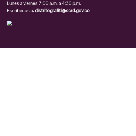
Lunes a viernes 7:00 a.m. a 4:30 p.m.
Escríbenos a:
distritografiti@scrd.gov.co