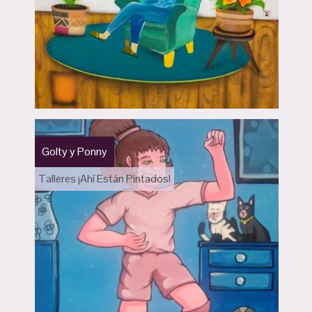
Golty y Ponny
Talleres ¡Ahí Están Pintados!