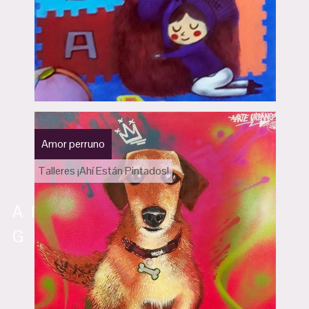
Amor perruno
Talleres ¡Ahí Están Pintados!
AMANTES DEL
GRAFITI