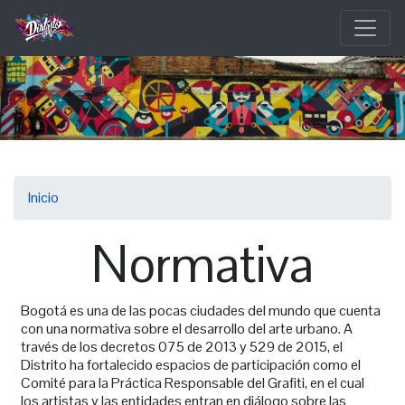
Pasar
al
contenido
principal
Sobrescribir
Inicio
enlaces
Normativa
de
ayuda
Bogotá es una de las pocas ciudades del mundo que cuenta
a
con una normativa sobre el desarrollo del arte urbano. A
través de los decretos 075 de 2013 y 529 de 2015, el
la
Distrito ha fortalecido espacios de participación como el
Comité para la Práctica Responsable del Grafiti, en el cual
navegación
los artistas y las entidades entran en diálogo sobre las