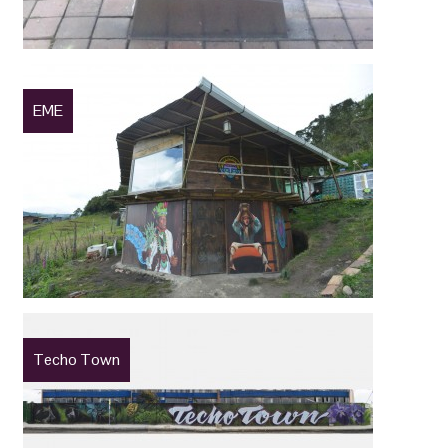
EME
Techo Town