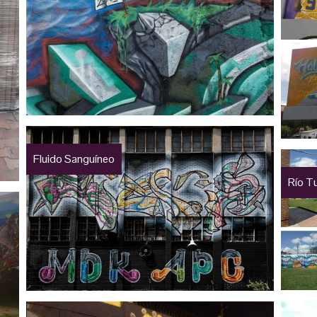
Fluido Sanguíneo
Río T