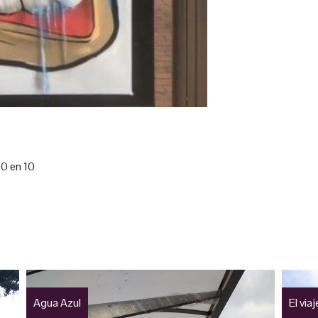
60 en 10
Agua Azul
El via