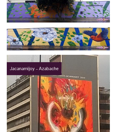
Jacanamijoy – Azabache