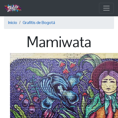
Pasar
al
contenido
Sobrescribir
principal
Inicio
Grafitis de Bogotá
enlaces
Mamiwata
de
ayuda
a
la
navegación