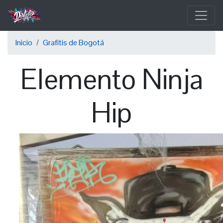
Pasar
al
contenido
Sobrescribir
principal
Inicio
Grafitis de Bogotá
enlaces
Elemento Ninja
de
ayuda
Hip
a
la
navegación