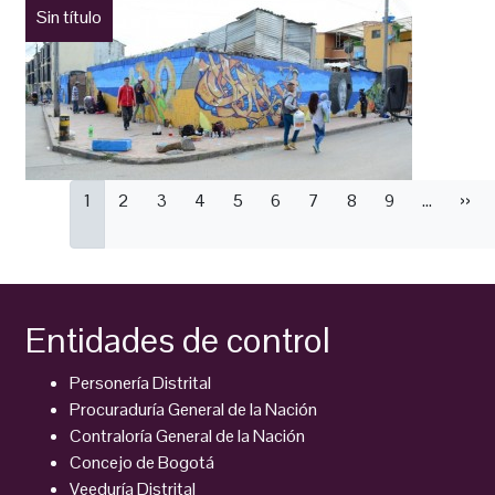
Sin título
Paginación
Página
1
Página
2
Página
3
Página
4
Página
5
Página
6
Página
7
Página
8
Página
9
…
Sigu
››
actual
pági
Entidades de control
Personería Distrital
Procuraduría General de la Nación
Contraloría General de la Nación
Concejo de Bogotá
Veeduría Distrital