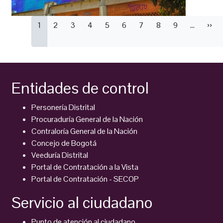
Paginación
Página
1
Página
2
Página
3
Página
4
Página
5
Página
6
Página
7
Página
8
Página
9
…
Sigu
››
actual
pági
Entidades de control
Personería Distrital
Procuraduría General de la Nación
Contraloría General de la Nación
Concejo de Bogotá
Veeduría Distrital
Portal de Contratación a la Vista
Portal de Contratación - SECOP
Servicio al ciudadano
Punto de atención al ciudadano