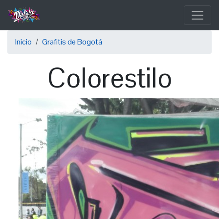
Pasar
al
contenido
Sobrescribir
principal
Inicio
Grafitis de Bogotá
enlaces
Colorestilo
de
ayuda
a
la
navegación