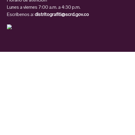
Lunes a viernes 7:00 a.m. a 4:30 p.m.
Escríbenos a:
distritografiti@scrd.gov.co