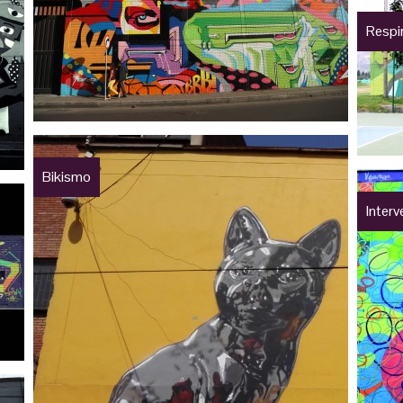
Respi
Bikismo
Inter