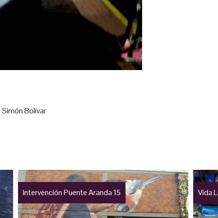
 Simón Bolívar
Intervención Puente Aranda 15
Vida L