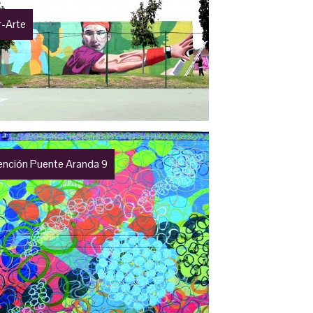
r-Arte
vención Puente Aranda 9