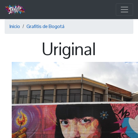
Pasar
al
contenido
Sobrescribir
principal
Inicio
Grafitis de Bogotá
enlaces
Uriginal
de
ayuda
a
la
navegación