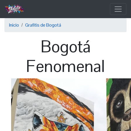
Pasar
al
contenido
Sobrescribir
principal
Inicio
Grafitis de Bogotá
enlaces
Bogotá
de
ayuda
Fenomenal
a
la
navegación