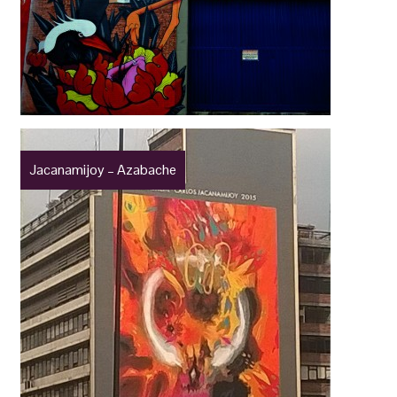
Jacanamijoy – Azabache