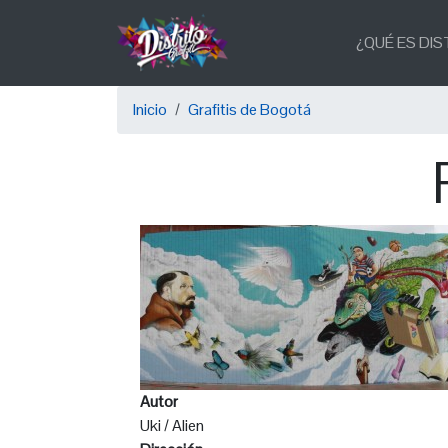
Pasar
Main
al
¿QUÉ ES DIS
navigation
contenido
principal
Sobrescribir
Inicio
Grafitis de Bogotá
enlaces
de
ayuda
a
la
navegación
Autor
Uki / Alien