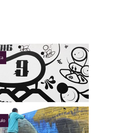
ta
tulo