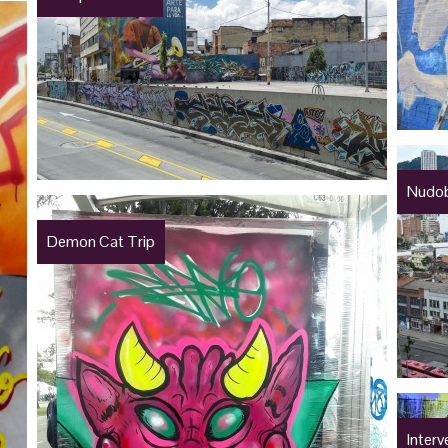
Nudob
Demon Cat Trip
Inter