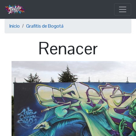
Pasar
al
contenido
Sobrescribir
principal
Inicio
Grafitis de Bogotá
enlaces
Renacer
de
ayuda
a
la
navegación