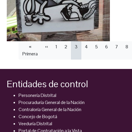
Paginación
Primera
«
Página
‹‹
Página
1
Página
2
Página
3
Página
4
Página
5
Página
6
Página
7
Pá
8
Primera
página
anterior
actual
Entidades de control
Personería Distrital
Procuraduría General de la Nación
Contraloría General de la Nación
Concejo de Bogotá
Veeduría Distrital
Portal de Contratación a la Vista