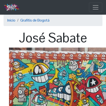
Pasar
al
contenido
Sobrescribir
principal
Inicio
Grafitis de Bogotá
enlaces
José Sabate
de
ayuda
a
la
navegación