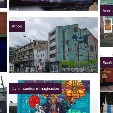
Acerca
Arribo
Sueñ
Dylan, sueños e imaginación