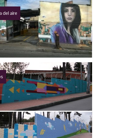
 del aire
os