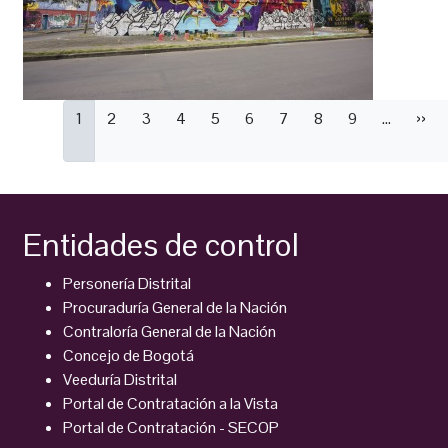
Paginación
Página
1
Página
2
Página
3
Página
4
Página
5
Página
6
Página
7
Página
8
Página
9
…
Sigu
››
actual
pági
Entidades de control
Personería Distrital
Procuraduría General de la Nación
Contraloría General de la Nación
Concejo de Bogotá
Veeduría Distrital
Portal de Contratación a la Vista
Portal de Contratación - SECOP