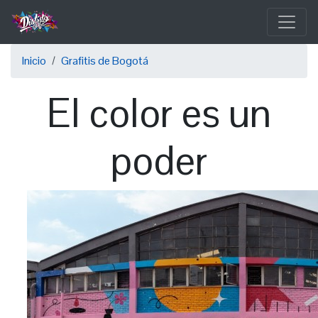
Pasar
al
contenido
Sobrescribir
principal
Inicio
Grafitis de Bogotá
enlaces
El color es un
de
ayuda
poder
a
la
navegación