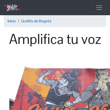
Pasar
al
contenido
Sobrescribir
principal
Inicio
Grafitis de Bogotá
enlaces
Amplifica tu voz
de
ayuda
a
la
navegación