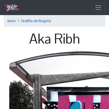
Pasar
al
contenido
Sobrescribir
principal
Inicio
Grafitis de Bogotá
enlaces
Aka Ribh
de
ayuda
a
la
navegación