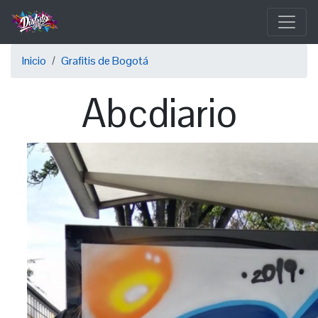
Pasar
al
contenido
Sobrescribir
principal
Inicio
Grafitis de Bogotá
enlaces
Abcdiario
de
ayuda
a
la
navegación