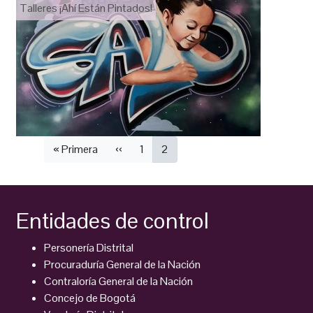
Talleres ¡Ahí Están Pintados!
Paginación
Primera
« Primera
Página
‹‹
Página
1
Página
2
página
anterior
actual
Entidades de control
Personería Distrital
Procuraduría General de la Nación
Contraloría General de la Nación
Concejo de Bogotá