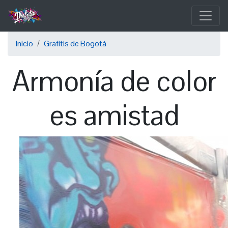
Pasar
al
contenido
Sobrescribir
principal
Inicio
Grafitis de Bogotá
enlaces
Armonía de color
de
ayuda
es amistad
a
la
navegación