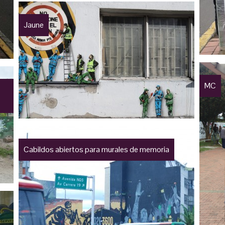
Jaune
MC
Cabildos abiertos para murales de memoria