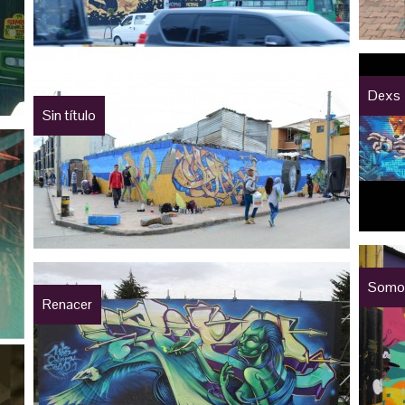
Dexs
Sin título
Somos
Renacer