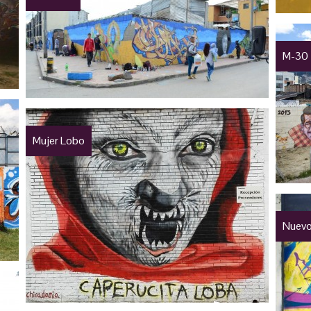
M-30
Mujer Lobo
Nuevo