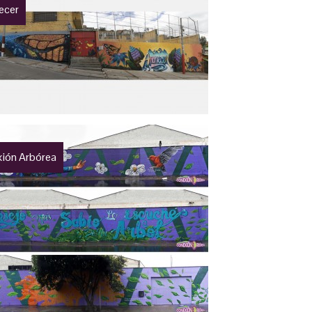
ecer
ión Arbórea