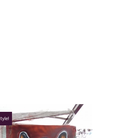
tyle!