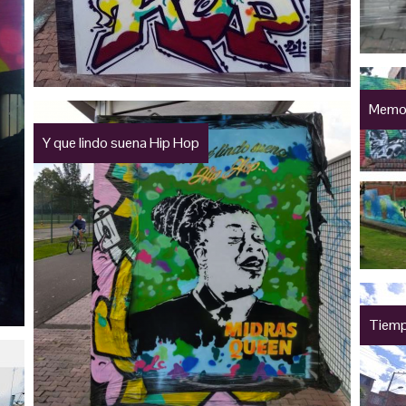
Memor
Y que lindo suena Hip Hop
Tiemp