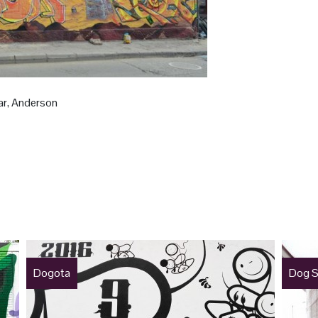
ar, Anderson
Dogota
Dog S