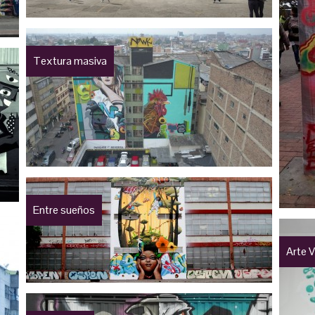
Textura masiva
Entre sueños
Arte 