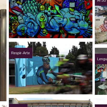
M-30
Respir-Arte
Lengu