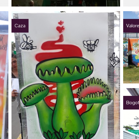
Caza
Valor
Bogot