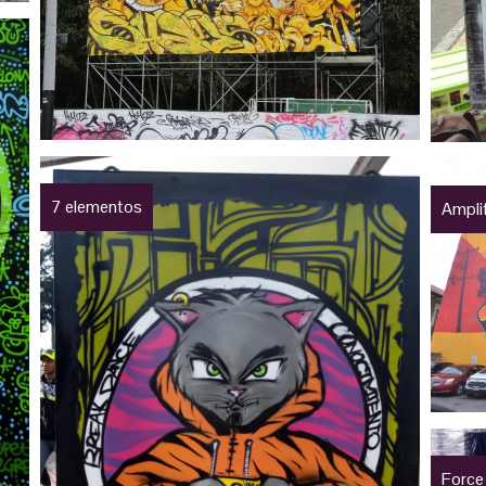
7 elementos
Amplif
Force 