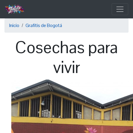
Pasar
al
contenido
Sobrescribir
principal
Inicio
Grafitis de Bogotá
enlaces
Cosechas para
de
ayuda
vivir
a
la
navegación