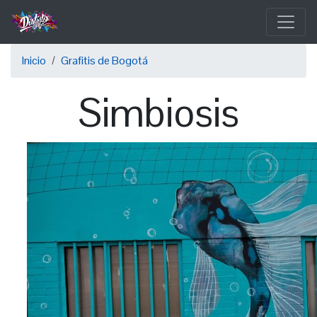
Pasar
al
contenido
Sobrescribir
principal
Inicio
Grafitis de Bogotá
enlaces
Simbiosis
de
ayuda
a
la
navegación