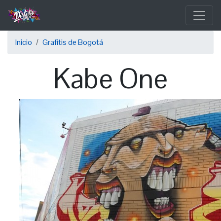
Pasar
al
contenido
Sobrescribir
principal
Inicio
Grafitis de Bogotá
enlaces
Kabe One
de
ayuda
a
la
navegación