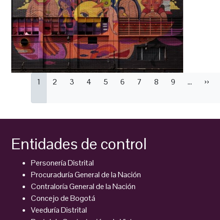
Paginación
Página
1
Página
2
Página
3
Página
4
Página
5
Página
6
Página
7
Página
8
Página
9
…
Sigu
››
actual
pági
Entidades de control
Personería Distrital
Procuraduría General de la Nación
Contraloría General de la Nación
Concejo de Bogotá
Veeduría Distrital