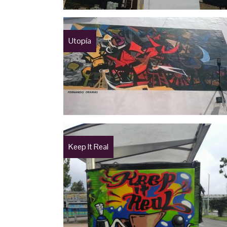
Utopía
Keep It Real