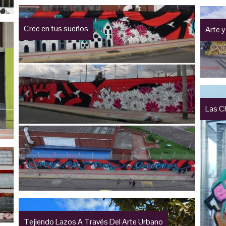
Cree en tus sueños
Arte y
Las C
Tejiendo Lazos A Través Del Arte Urbano