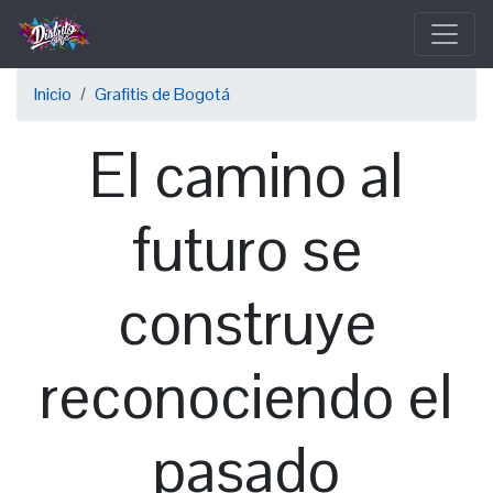
Pasar
al
contenido
Sobrescribir
principal
Inicio
Grafitis de Bogotá
enlaces
El camino al
de
ayuda
futuro se
a
la
construye
navegación
reconociendo el
pasado