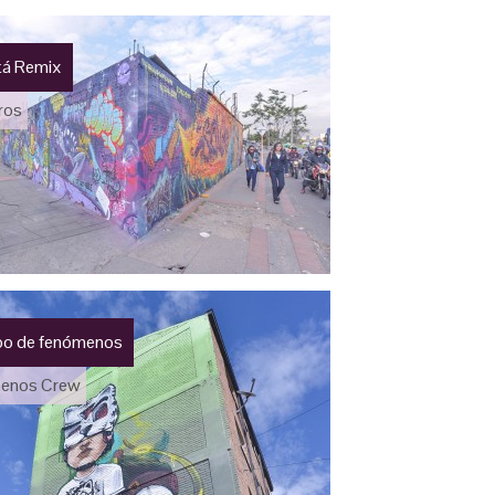
á Remix
ros
o de fenómenos
enos Crew