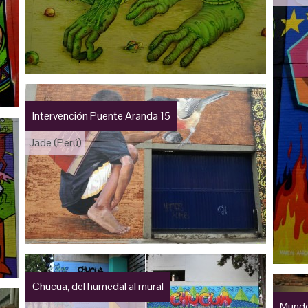
Intervención Puente Aranda 15
Jade (Perú)
Chucua, del humedal al mural
Mundo