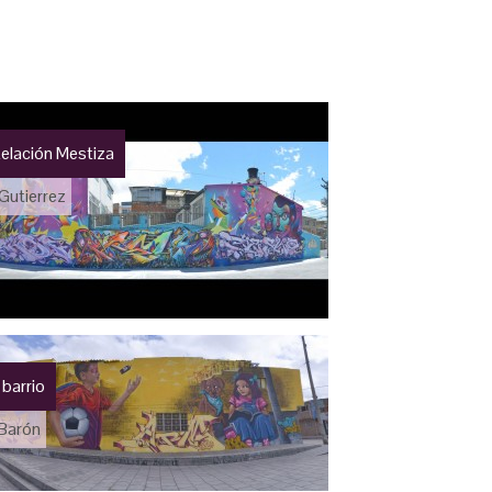
elación Mestiza
 Gutierrez
 barrio
 Barón