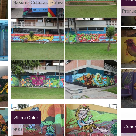
Nakuma Cultura Creativa
Pronu
Sierra Color
Conex
N90