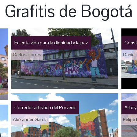
Grafitis de Bogotá
Fe en la vida para la dignidad y la paz
Const
Carlos Torres
Daniel
Corredor artístico del Porvenir
Arte y
Alexander García
Felipe