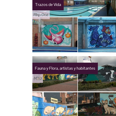
Trazos de Vida
Rkp One
Fauna y Flora, artistas y habitantes
M30