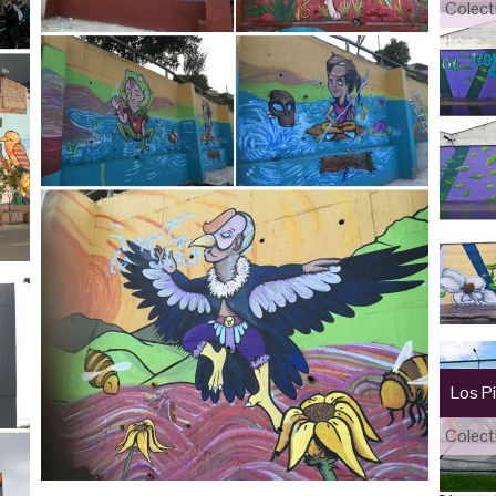
Colect
Los P
Colect