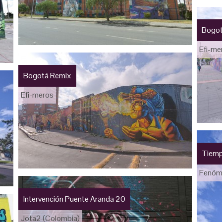
Bogot
Efi-me
Bogotá Remix
Efi-meros
Tiemp
Fenóm
Intervención Puente Aranda 20
Jota2 (Colombia)