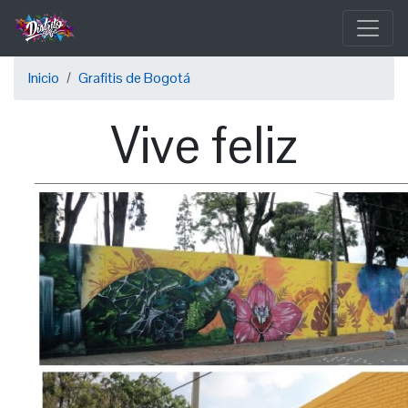
Pasar
al
contenido
Sobrescribir
principal
Inicio
Grafitis de Bogotá
enlaces
Vive feliz
de
ayuda
a
la
navegación