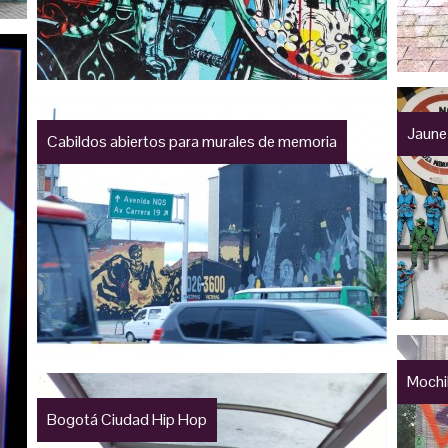
Jaune
Cabildos abiertos para murales de memoria
Mochi
Bogotá Ciudad Hip Hop