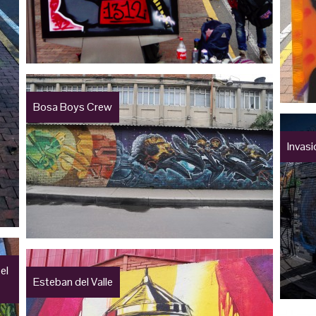
Bosa Boys Crew
Invasi
el
Esteban del Valle