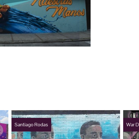
Santiago Rodas
War D