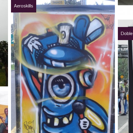
Aeroskills
Doble