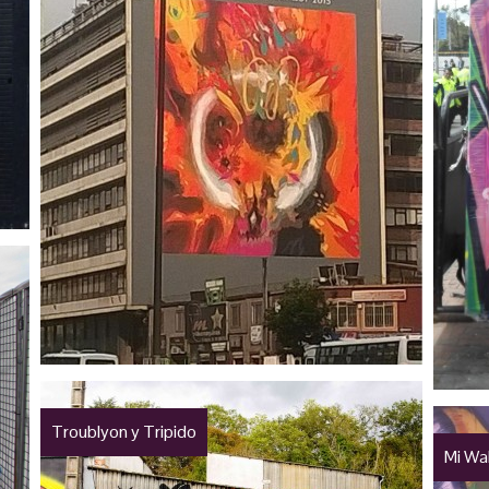
Troublyon y Tripido
Mi Wa