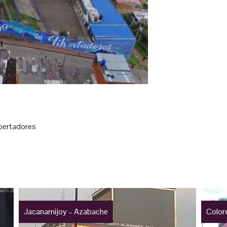
ibertadores
Jacanamijoy – Azabache
Colore