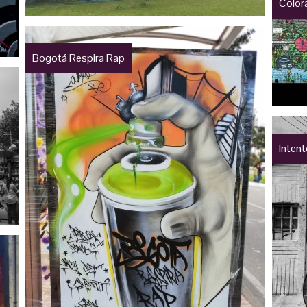
Colo
Bogotá Respira Rap
Inten