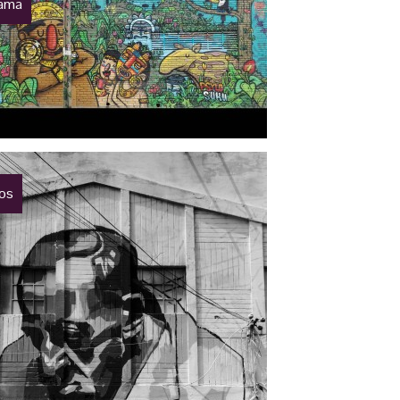
rama
tos