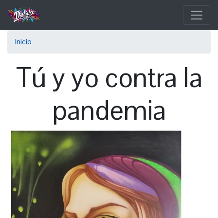
Pasar
al
contenido
Sobrescribir
principal
Inicio
enlaces
Tú y yo contra la
de
ayuda
pandemia
a
la
navegación