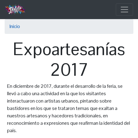
Pasar
al
contenido
Sobrescribir
principal
Inicio
enlaces
Expoartesanías
de
ayuda
2017
a
la
En diciembre de 2017, durante el desarrollo de la feria, se
navegación
llevó a cabo una actividad en la que los visitantes
interactuaron con artistas urbanos, pintando sobre
bastidores en los que se trataron temas que exaltan a
nuestros artesanos y hacedores tradicionales, en
reconocimiento a expresiones que reafirman la identidad del
país.