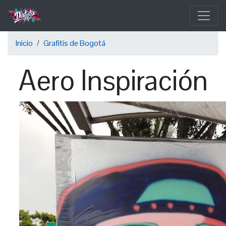
Pasar
al
contenido
Sobrescribir
principal
Inicio
Grafitis de Bogotá
enlaces
Aero Inspiración
de
ayuda
a
la
navegación