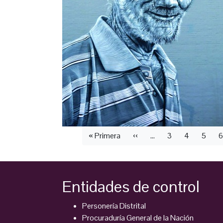
Paginación
Primera
« Primera
Página
‹‹
…
Página
3
Página
4
Págin
5
P
6
página
anterior
Entidades de control
Personería Distrital
Procuraduría General de la Nación