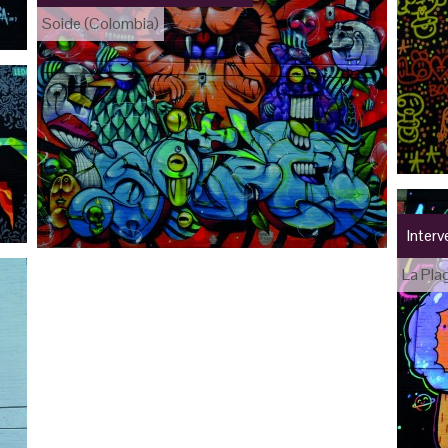
Soide (Colombia)
Inter
La Pla