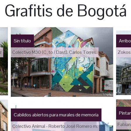
Grafitis de Bogotá
Sin título
Arribo
z
Colectivo M30 (C_to / Dast). Carlos Torres.
Zokos 
Pinta
Cabildos abiertos para murales de memoria
Fabian 
Colectivo Animal - Roberto José Romero m.