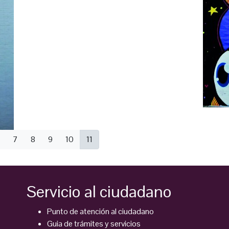
a
ágina
Página
7
Página
8
Página
9
Página
10
Página
11
actual
Servicio al ciudadano
Punto de atención al ciudadano
Guia de trámites y servicios