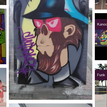
Kanod
Funk