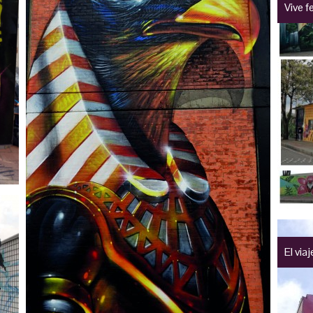
Vive fe
El via