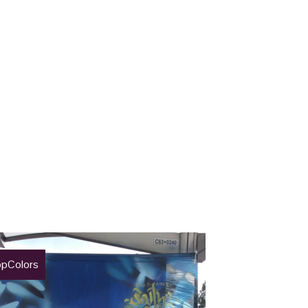
pColors