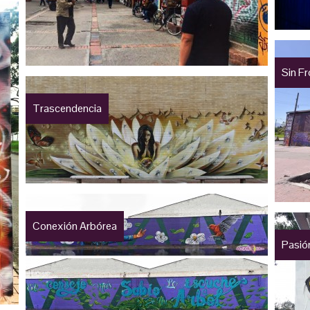
Sin F
Trascendencia
Conexión Arbórea
Pasió