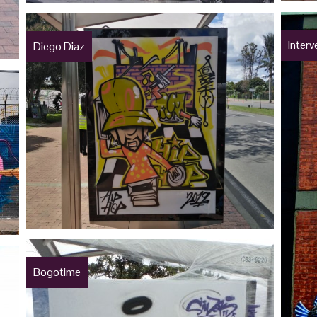
Interv
Diego Diaz
Bogotime