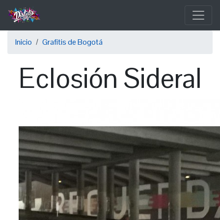
Pasar
al
contenido
Sobrescribir
principal
Inicio
Grafitis de Bogotá
enlaces
Eclosión Sideral
de
ayuda
a
la
navegación